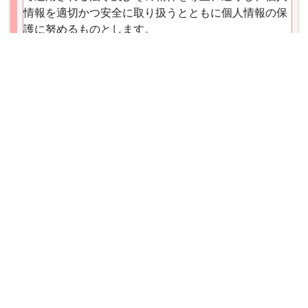
2 当機構は、前項に基づいて利用者登録の申込を行
情報を適切かつ安全に取り扱うとともに個人情報の保
った者（以下、「利用者登録申込者」といいます。）
護に努めるものとします。
に利用者IDの貸与及びパスワード設定を行うことで利
用者登録を承認します。
1. 個人情報の取得
3 前項の承認時に利用者登録が完了したものとし、
本機構は、個人情報を適法かつ公正な手段によって取
これにより本システムの利用契約が利用者と当機構と
個人情報の取り扱いに同意します。
得します。
の間に成立します。
4 利用者登録承認後、以下の項目に該当すると当機
利用規約、個人情報保護方針にご同意いただける場合
2. 個人情報の利用
構が判断した場合には、当機構はその承認を取り消す
は、登録を進めてください。
本機構は、個人情報の利用目的を可能な限り明らかに
ことができるものとします。この場合に、当機構はそ
し、その利用目的の範囲内でのみ利用します。
の理由について一切の開示義務を負いません。
個人情報を第三者と共同利用する場合は、必要事項を
確認
（1）利用者登録申込者若しくはその所属団体が実在
可能な限り明らかにします。
しない場合又は虚偽、誤記、記入漏れがあると認めら
れた場合
3. 個人情報の第三者への開示・提供
（2）利用者登録申込者が利用者登録申込の時点で本
業務上必要な範囲内で業務委託をする場合、ご本人の
規約違反があると認められる者又は過去に本規約違反
> 特定商取引法に基づく表示
同意を得た場合、人の生命、身体又は財産の保護のた
があると認められる者である場合
めに必要とする場合その他法令等の定めに基づく場合
（3）当機構に損害を与えることを意図とした利用者
© 2020 Copyright 日本助産評価機構 All Rights
をのぞいて、個人情報を第三者へ提供することは致し
登録申込であると判断した場合
Reserved.