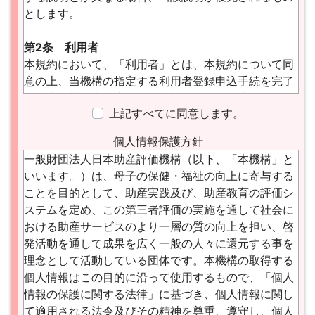
とします。
第2条 利用者
本規約において、「利用者」とは、本規約について同
意の上、当機構の指定する利用者登録申込手続を完了
し、当機構が利用者登録を承認した個人、法人又は団
上記すべてに同意します。
体を指します。
個人情報保護方針
一般財団法人日本助産評価機構（以下、「本機構」と
第3条 利用者登録申込及び承認
いいます。）は、母子の保健・福祉の向上に寄与する
1 利用者登録を希望する者(以下、「利用者登録希望
ことを目的として、助産実践及び、助産教育の評価シ
者」といいます。)は、本規約の内容を理解し、その内
ステムを定め、この第三者評価の実施を通して社会に
容に拘束されることに同意したうえで、氏名（名
おける助産サービスのより一層の質の向上を担い、啓
称）、電子メールアドレス（利用者IDとして利用）そ
発活動を通して成果を広く一般の人々に還元する事を
の他利用者登録のために必要なものとして当機構が定
理念として活動している団体です。本機構の取得する
める情報（以下、「登録情報」といいます。）を全て
個人情報はこの目的に沿って使用するもので、「個人
正確に当機構に届け出ることにより利用者登録を申し
情報の保護に関する法律」に基づき、個人情報に関し
込みます。
て適用される法令及びその精神を尊重、遵守し、個人